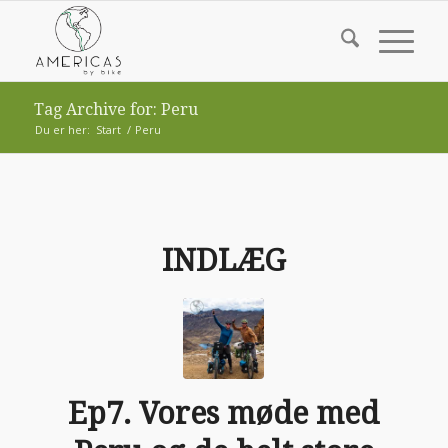
Tag Archive for: Peru
Du er her:
Start
/
Peru
INDLÆG
Ep7. Vores møde med