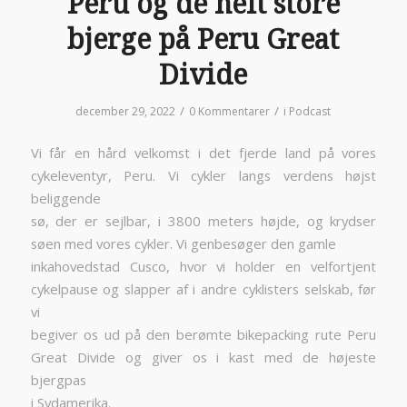
Peru og de helt store
bjerge på Peru Great
Divide
/
/
december 29, 2022
0 Kommentarer
i
Podcast
Vi får en hård velkomst i det fjerde land på vores
cykeleventyr, Peru. Vi cykler langs verdens højst
beliggende
sø, der er sejlbar, i 3800 meters højde, og krydser
søen med vores cykler. Vi genbesøger den gamle
inkahovedstad Cusco, hvor vi holder en velfortjent
cykelpause og slapper af i andre cyklisters selskab, før
vi
begiver os ud på den berømte bikepacking rute Peru
Great Divide og giver os i kast med de højeste
bjergpas
i Sydamerika.