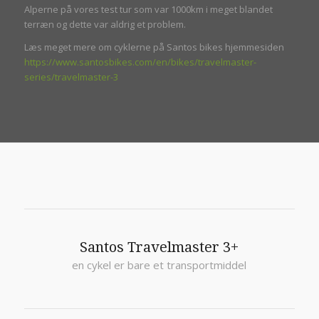
Alperne på vores test tur som var 1000km i meget blandet
terræn og dette var aldrig et problem.
Læs meget mere om cyklerne på Santos bikes hjemmesiden
https://www.santosbikes.com/en/bikes/travelmaster-
series/travelmaster-3
Santos Travelmaster 3+
en cykel er bare et transportmiddel