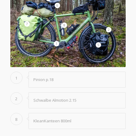
6
7
8
2
1
5
1
Pinion p.18
2
Schwalbe Almotion 2.15
8
KleanKanteen 800ml