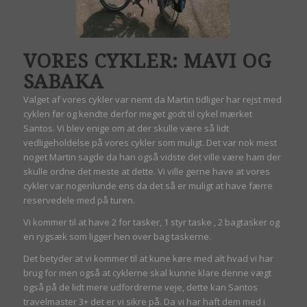
VORES CYKLER: MAVI OG
SABAKA
Valget af vores cykler var nemt da Martin tidliger har rejst med
cyklen før og kendte derfor meget godt til cykel mærket
Santos. Vi blev enige om at der skulle være så lidt
vedligeholdelse på vores cykler som muligt. Det var nok mest
noget Martin sagde da han også vidste det ville være ham der
skulle ordne det meste at dette. Vi ville gerne have at vores
cykler var nogenlunde ens da det så er muligt at have færre
reservedele med på turen.
Vi kommer til at have 2 for tasker, 1 styr taske , 2 bagtasker og
en rygsæk som ligger hen over bag taskerne.
Det betyder at vi kommer til at kune køre med alt hvad vi har
brug for men også at cyklerne skal kunne klare denne vægt
også på de lidt mere udfordrerne veje, dette kan Santos
travelmaster 3+ det er vi sikre på. Da vi har haft dem med i