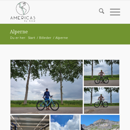
Alperne
Du er her:
Start
/
Billeder
/
Alperne