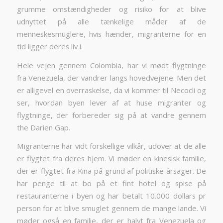
grumme omstændigheder og risiko for at blive
udnyttet på alle tænkelige måder af de
menneskesmuglere, hvis hænder, migranterne for en
tid ligger deres liv i.
Hele vejen gennem Colombia, har vi mødt flygtninge
fra Venezuela, der vandrer langs hovedvejene. Men det
er alligevel en overraskelse, da vi kommer til Necocli og
ser, hvordan byen lever af at huse migranter og
flygtninge, der forbereder sig på at vandre gennem
the Darien Gap.
Migranterne har vidt forskellige vilkår, udover at de alle
er flygtet fra deres hjem. Vi møder en kinesisk familie,
der er flygtet fra Kina på grund af politiske årsager. De
har penge til at bo på et fint hotel og spise på
restauranterne i byen og har betalt 10.000 dollars pr
person for at blive smuglet gennem de mange lande. Vi
møder også en familie, der er halvt fra Venezuela og