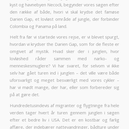
kyst og havnebyen Necocli, begynder vores søgen efter
den række af både, hvori vi skal krydse det famøse
Darien Gap, et lovløst område af jungle, der forbinder
Colombia og Panama på land.
Helt fra før vi startede vores rejse, er vi blevet spurgt,
hvordan vi krydser the Darien Gap, som for de fleste er
omgivet af mystik. Hvad sker der i junglen, hvor
lovløshed råder sammen med narko- og
menneskesmuglere? Vi har svaret, for selvom vi ikke
selv har gået turen ind i junglen – det ville være både
uforsvarligt og meget besværligt med vores cykler –
har vi mødt mange, der har, eller som forbereder sig
på at gøre det.
Hundredetusindevis af migranter og flygtninge fra hele
verden tager hvert år turen gennem junglen i søgen
efter et bedre liv i USA. Det er en kostbar og farlig
affære, der indebærer nattevandringer, bådture under