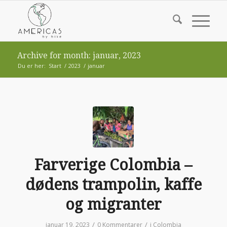
Archive for month: januar, 2023
Du er her:
Start
/
2023
/
januar
Farverige Colombia –
dødens trampolin, kaffe
og migranter
/
/
januar 19, 2023
0 Kommentarer
i
Colombia