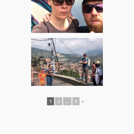
1
2
...
5
►