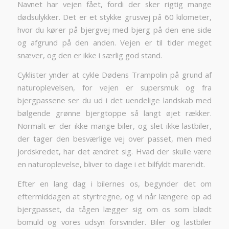
Navnet har vejen fået, fordi der sker rigtig mange
dødsulykker. Det er et stykke grusvej på 60 kilometer,
hvor du kører på bjergvej med bjerg på den ene side
og afgrund på den anden. Vejen er til tider meget
snæver, og den er ikke i særlig god stand.
Cyklister ynder at cykle Dødens Trampolin på grund af
naturoplevelsen, for vejen er supersmuk og fra
bjergpassene ser du ud i det uendelige landskab med
bølgende grønne bjergtoppe så langt øjet rækker.
Normalt er der ikke mange biler, og slet ikke lastbiler,
der tager den besværlige vej over passet, men med
jordskredet, har det ændret sig. Hvad der skulle være
en naturoplevelse, bliver to dage i et bilfyldt mareridt.
Efter en lang dag i bilernes os, begynder det om
eftermiddagen at styrtregne, og vi når længere op ad
bjergpasset, da tågen lægger sig om os som blødt
bomuld og vores udsyn forsvinder. Biler og lastbiler