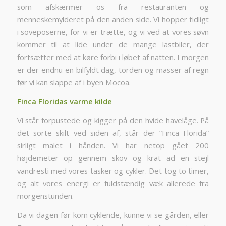
som afskærmer os fra restauranten og
menneskemylderet på den anden side. Vi hopper tidligt
i soveposerne, for vi er trætte, og vi ved at vores søvn
kommer til at lide under de mange lastbiler, der
fortsætter med at køre forbi i løbet af natten. I morgen
er der endnu en bilfyldt dag, torden og masser af regn
før vi kan slappe af i byen Mocoa.
Finca Floridas varme kilde
Vi står forpustede og kigger på den hvide havelåge. På
det sorte skilt ved siden af, står der ”Finca Florida”
sirligt malet i hånden. Vi har netop gået 200
højdemeter op gennem skov og krat ad en stejl
vandresti med vores tasker og cykler. Det tog to timer,
og alt vores energi er fuldstændig væk allerede fra
morgenstunden.
Da vi dagen før kom cyklende, kunne vi se gården, eller