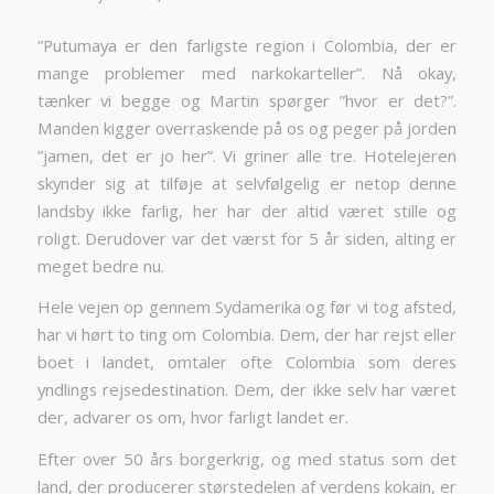
”Putumaya er den farligste region i Colombia, der er
mange problemer med narkokarteller”. Nå okay,
tænker vi begge og Martin spørger ”hvor er det?”.
Manden kigger overraskende på os og peger på jorden
”jamen, det er jo her”. Vi griner alle tre. Hotelejeren
skynder sig at tilføje at selvfølgelig er netop denne
landsby ikke farlig, her har der altid været stille og
roligt. Derudover var det værst for 5 år siden, alting er
meget bedre nu.
Hele vejen op gennem Sydamerika og før vi tog afsted,
har vi hørt to ting om Colombia. Dem, der har rejst eller
boet i landet, omtaler ofte Colombia som deres
yndlings rejsedestination. Dem, der ikke selv har været
der, advarer os om, hvor farligt landet er.
Efter over 50 års borgerkrig, og med status som det
land, der producerer størstedelen af verdens kokain, er