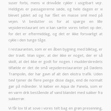
suser forbi, mens vi drivvåde cykler i usigtbart vejr.
Heldigvis er passagererne søde, og hele dagen er vi
blevet jublet ad og har fået en masse smil med på
vejen. Vi beslutter os for at spørge en lille
vejsiderestaurant om vi kan sætte vores teltet op der,
for det er eftermiddag, og det er ikke forsvarligt at
cykle i den tunge tåge.
I restauranten, som er en åben bygning med bliktag, er
der travlt. Man siger, at der ikke er noget, der er så
skidt, at det ikke er godt for nogen. I mudderskredets
tilfælde er det de små vejsiderestauranter på Dødens
Trampolin, der har gavn af alt den ekstra trafik. Uden
tvivl tjener de flere penge disse dage, end de normalt
gør på måneder. Vi køber en Aqua de Panela, som er
en varm drik bestående af vand blandet med sukker fra
sukkerrør.
Vi får lov til at sove i vores telt bag en grøn presenning,