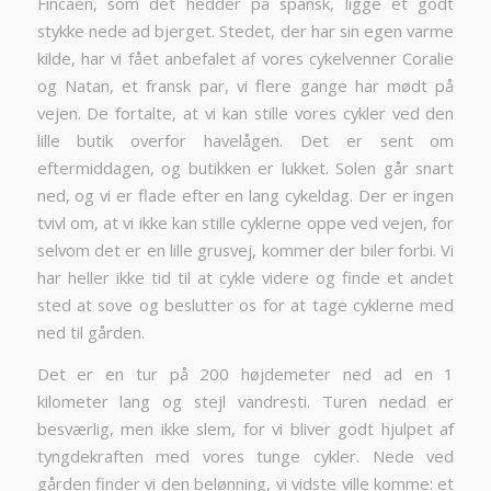
Fincaen, som det hedder på spansk, ligge et godt
stykke nede ad bjerget. Stedet, der har sin egen varme
kilde, har vi fået anbefalet af vores cykelvenner Coralie
og Natan, et fransk par, vi flere gange har mødt på
vejen. De fortalte, at vi kan stille vores cykler ved den
lille butik overfor havelågen. Det er sent om
eftermiddagen, og butikken er lukket. Solen går snart
ned, og vi er flade efter en lang cykeldag. Der er ingen
tvivl om, at vi ikke kan stille cyklerne oppe ved vejen, for
selvom det er en lille grusvej, kommer der biler forbi. Vi
har heller ikke tid til at cykle videre og finde et andet
sted at sove og beslutter os for at tage cyklerne med
ned til gården.
Det er en tur på 200 højdemeter ned ad en 1
kilometer lang og stejl vandresti. Turen nedad er
besværlig, men ikke slem, for vi bliver godt hjulpet af
tyngdekraften med vores tunge cykler. Nede ved
gården finder vi den belønning, vi vidste ville komme: et