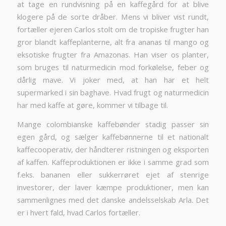
at tage en rundvisning på en kaffegård for at blive
klogere på de sorte dråber. Mens vi bliver vist rundt,
fortæller ejeren Carlos stolt om de tropiske frugter han
gror blandt kaffeplanterne, alt fra ananas til mango og
eksotiske frugter fra Amazonas. Han viser os planter,
som bruges til naturmedicin mod forkølelse, feber og
dårlig mave. Vi joker med, at han har et helt
supermarked i sin baghave. Hvad frugt og naturmedicin
har med kaffe at gøre, kommer vi tilbage til.
Mange colombianske kaffebønder stadig passer sin
egen gård, og sælger kaffebønnerne til et nationalt
kaffecooperativ, der håndterer ristningen og eksporten
af kaffen. Kaffeproduktionen er ikke i samme grad som
f.eks. bananen eller sukkerrøret ejet af stenrige
investorer, der laver kæmpe produktioner, men kan
sammenlignes med det danske andelsselskab Arla. Det
er i hvert fald, hvad Carlos fortæller.