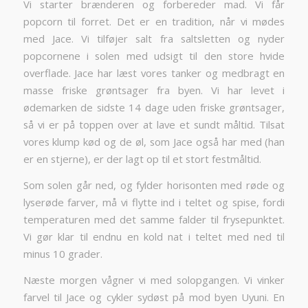
Vi starter brænderen og forbereder mad. Vi får
popcorn til forret. Det er en tradition, når vi mødes
med Jace. Vi tilføjer salt fra saltsletten og nyder
popcornene i solen med udsigt til den store hvide
overflade. Jace har læst vores tanker og medbragt en
masse friske grøntsager fra byen. Vi har levet i
ødemarken de sidste 14 dage uden friske grøntsager,
så vi er på toppen over at lave et sundt måltid. Tilsat
vores klump kød og de øl, som Jace også har med (han
er en stjerne), er der lagt op til et stort festmåltid.
Som solen går ned, og fylder horisonten med røde og
lyserøde farver, må vi flytte ind i teltet og spise, fordi
temperaturen med det samme falder til frysepunktet.
Vi gør klar til endnu en kold nat i teltet med ned til
minus 10 grader.
Næste morgen vågner vi med solopgangen. Vi vinker
farvel til Jace og cykler sydøst på mod byen Uyuni. En