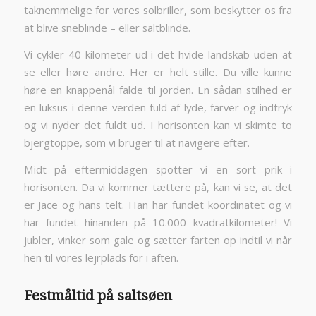
taknemmelige for vores solbriller, som beskytter os fra
at blive sneblinde – eller saltblinde.
Vi cykler 40 kilometer ud i det hvide landskab uden at
se eller høre andre. Her er helt stille. Du ville kunne
høre en knappenål falde til jorden. En sådan stilhed er
en luksus i denne verden fuld af lyde, farver og indtryk
og vi nyder det fuldt ud. I horisonten kan vi skimte to
bjergtoppe, som vi bruger til at navigere efter.
Midt på eftermiddagen spotter vi en sort prik i
horisonten. Da vi kommer tættere på, kan vi se, at det
er Jace og hans telt. Han har fundet koordinatet og vi
har fundet hinanden på 10.000 kvadratkilometer! Vi
jubler, vinker som gale og sætter farten op indtil vi når
hen til vores lejrplads for i aften.
Festmåltid på saltsøen