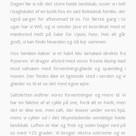
Dagen før vi når det store hvide landskab, sover vi i telt
i baglokalet af en butik hos en sød Boliviansk familie, der
også sørger for aftensmad til os. For første gang i to
uger har vi Wifi, og vi sender Jace et koordinat med et
mødested midt på Salar De Uyuni, hvor, hvis alt går
godt, vi kan finde hinanden og slå lejr sammen.
Hos familien køber vi et halvt kilo lamakød direkte fra
fryseren. Vi drager afsted med vores frosne klump kød
mod saltsøen med forventningsglæde og spænding i
maven. Der findes ikke et lignende sted i verden og vi
glæder os til at se det med egne øjne.
Saltsletten indfrier vores forventninger og mere til. Vi
har en følelse af at cykle på sne, fordi alt er hvidt, men
det er ikke sne, men salt, der knaser under vores hjul,
mens vi cykler ud i det tilsyneladende uendelige hvide
landskab. Luften er klar og frisk og solen bager ned på
os med +25 grader. Vi bruger ekstra solcreme og er