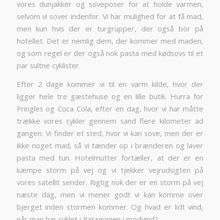
vores dunjakker og soveposer for at holde varmen,
selvom vi sover indenfor. Vi har mulighed for at få mad,
men kun hvis der er turgrupper, der også bor på
hotellet. Det er nemlig dem, der kommer med maden,
og som regel er der også nok pasta med kødsovs til et
par sultne cyklister.
Efter 2 dage kommer vi til en varm kilde, hvor der
ligger hele tre gæstehuse og en lille butik. Hurra for
Pringles og Coca Cola, efter en dag, hvor vi har måtte
trække vores cykler gennem sand flere kilometer ad
gangen. Vi finder et sted, hvor vi kan sove, men der er
ikke noget mad, så vi tænder op i brænderen og laver
pasta med tun. Hotelmutter fortæller, at der er en
kæmpe storm på vej og vi tjekker vejrudsigten på
vores satellit sender. Rigtig nok der er en storm på vej
næste dag, men vi mener godt vi kan komme over
bjerget inden stormen kommer. Og hvad er lidt vind,
når man har cyklet i Patagonien i modvind?