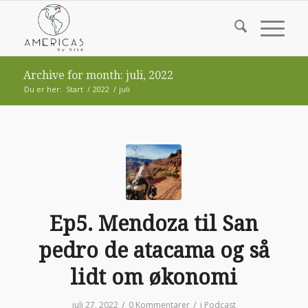
Archive for month: juli, 2022
Du er her:
Start
/
2022
/
juli
Ep5. Mendoza til San
pedro de atacama og så
lidt om økonomi
/
/
juli 27, 2022
0 Kommentarer
i
Podcast