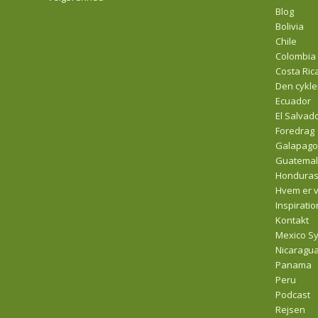
Blog
Bolivia
Chile
Colombia
Costa Ric
Den cykl
Ecuador
El Salvad
Foredrag
Galapago
Guatema
Hondura
Hvem er v
Inspirati
Kontakt
Mexico S
Nicaragu
Panama
Peru
Podcast
Rejsen