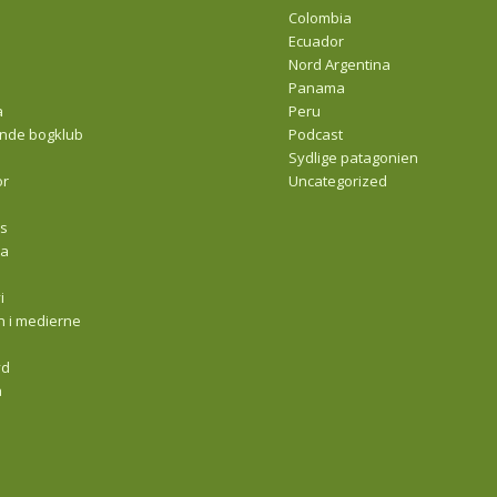
Colombia
Ecuador
Nord Argentina
Panama
a
Peru
ende bogklub
Podcast
Sydlige patagonien
or
Uncategorized
s
la
s
i
on i medierne
yd
a