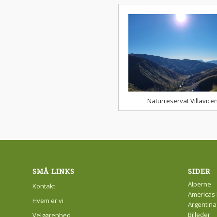
Naturreservat Villavice
SMÅ LINKS
SIDER
Alperne
Kontakt
Americas 
Hvem er vi
Argentina
Billeder
Velgørenhed