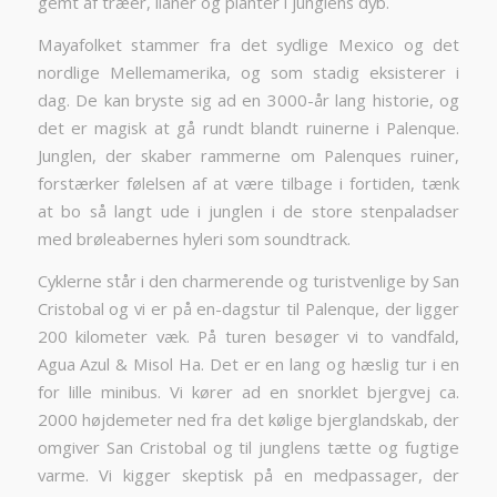
gemt af træer, lianer og planter i junglens dyb.
Mayafolket stammer fra det sydlige Mexico og det
nordlige Mellemamerika, og som stadig eksisterer i
dag. De kan bryste sig ad en 3000-år lang historie, og
det er magisk at gå rundt blandt ruinerne i Palenque.
Junglen, der skaber rammerne om Palenques ruiner,
forstærker følelsen af at være tilbage i fortiden, tænk
at bo så langt ude i junglen i de store stenpaladser
med brøleabernes hyleri som soundtrack.
Cyklerne står i den charmerende og turistvenlige by San
Cristobal og vi er på en-dagstur til Palenque, der ligger
200 kilometer væk. På turen besøger vi to vandfald,
Agua Azul & Misol Ha. Det er en lang og hæslig tur i en
for lille minibus. Vi kører ad en snorklet bjergvej ca.
2000 højdemeter ned fra det kølige bjerglandskab, der
omgiver San Cristobal og til junglens tætte og fugtige
varme. Vi kigger skeptisk på en medpassager, der