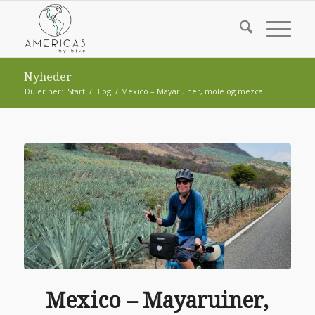
Nyheder
Du er her:
Start
/
Blog
/
Mexico – Mayaruiner, mole og mezcal
Mexico – Mayaruiner,