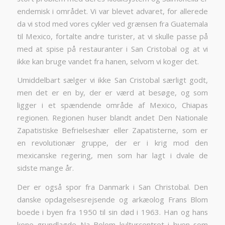
endemisk i området. Vi var blevet advaret, for allerede
da vi stod med vores cykler ved grænsen fra Guatemala
til Mexico, fortalte andre turister, at vi skulle passe på
med at spise på restauranter i San Cristobal og at vi
ikke kan bruge vandet fra hanen, selvom vi koger det.
Umiddelbart sælger vi ikke San Cristobal særligt godt,
men det er en by, der er værd at besøge, og som
ligger i et spændende område af Mexico, Chiapas
regionen. Regionen huser blandt andet Den Nationale
Zapatistiske Befrielseshær eller Zapatisterne, som er
en revolutionær gruppe, der er i krig mod den
mexicanske regering, men som har lagt i dvale de
sidste mange år.
Der er også spor fra Danmark i San Christobal. Den
danske opdagelsesrejsende og arkæolog Frans Blom
boede i byen fra 1950 til sin død i 1963. Han og hans
kone grundlagde Na Bolom kulturcentret i byen som