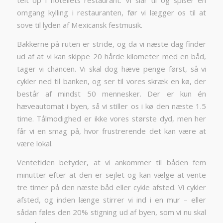
telt op i hotellets restaurant. Vi slår til og spiser en
omgang kylling i restauranten, før vi lægger os til at
sove til lyden af Mexicansk festmusik.
Bakkerne på ruten er stride, og da vi næste dag finder
ud af at vi kan skippe 20 hårde kilometer med en båd,
tager vi chancen. Vi skal dog hæve penge først, så vi
cykler ned til banken, og ser til vores skræk en kø, der
består af mindst 50 mennesker. Der er kun én
hæveautomat i byen, så vi stiller os i kø den næste 1.5
time. Tålmodighed er ikke vores største dyd, men her
får vi en smag på, hvor frustrerende det kan være at
være lokal.
Ventetiden betyder, at vi ankommer til båden fem
minutter efter at den er sejlet og kan vælge at vente
tre timer på den næste båd eller cykle afsted. Vi cykler
afsted, og inden længe stirrer vi ind i en mur – eller
sådan føles den 20% stigning ud af byen, som vi nu skal