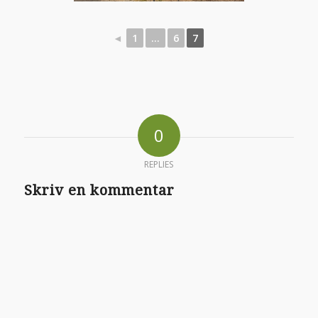
◄
1
...
6
7
0
REPLIES
Skriv en kommentar