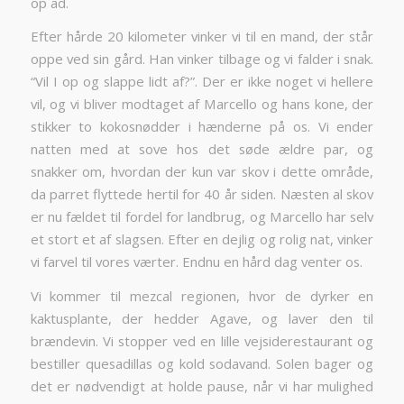
op ad.
Efter hårde 20 kilometer vinker vi til en mand, der står
oppe ved sin gård. Han vinker tilbage og vi falder i snak.
“Vil I op og slappe lidt af?”. Der er ikke noget vi hellere
vil, og vi bliver modtaget af Marcello og hans kone, der
stikker to kokosnødder i hænderne på os. Vi ender
natten med at sove hos det søde ældre par, og
snakker om, hvordan der kun var skov i dette område,
da parret flyttede hertil for 40 år siden. Næsten al skov
er nu fældet til fordel for landbrug, og Marcello har selv
et stort et af slagsen. Efter en dejlig og rolig nat, vinker
vi farvel til vores værter. Endnu en hård dag venter os.
Vi kommer til mezcal regionen, hvor de dyrker en
kaktusplante, der hedder Agave, og laver den til
brændevin. Vi stopper ved en lille vejsiderestaurant og
bestiller quesadillas og kold sodavand. Solen bager og
det er nødvendigt at holde pause, når vi har mulighed