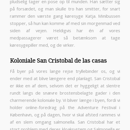
pludselig tager en pose op til munden. Han sætter sig
på forsædet, og man skulle tro han smitter, for snart
rammer den værste gang køresyge Katja. Minibussen
stopper, så hun kan komme af med sin morgenmad ved
siden af vejen. Heldigvis har én af vores
medpassagerer været så betænksom at tage
køresygepiller med, og de virker.
Koloniale San Cristobal de las casas
Få byer på vores lange rejse tryllebinder os, og vi
ender med at blive længere end planlagt. San Cristobal
er ikke en af dem, selvom det er hyggeligt at slentre
rundt langs de snævre brostensbelagte gader i den
charmerende koloniale by. Vi bliver længe i byen, fordi vi
holder online-foredrag på the Adventure Festival i
København, og på dagen, hvor vi skal afsted rammes vi
af en slem omgang salmonella. San Cristobal har et
stort problem med deres kloaksystem og Salmonella er