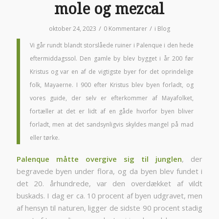
mole og mezcal
/
/
oktober 24, 2023
0 Kommentarer
i
Blog
Vi går rundt blandt storslåede ruiner i Palenque i den hede
eftermiddagssol. Den gamle by blev bygget i år 200 før
Kristus og var en af de vigtigste byer for det oprindelige
folk, Mayaerne. I 900 efter Kristus blev byen forladt, og
vores guide, der selv er efterkommer af Mayafolket,
fortæller at det er lidt af en gåde hvorfor byen bliver
forladt, men at det sandsynligvis skyldes mangel på mad
eller tørke.
Palenque måtte overgive sig til junglen
, der
begravede byen under flora, og da byen blev fundet i
det 20. århundrede, var den overdækket af vildt
buskads. I dag er ca. 10 procent af byen udgravet, men
af hensyn til naturen, ligger de sidste 90 procent stadig