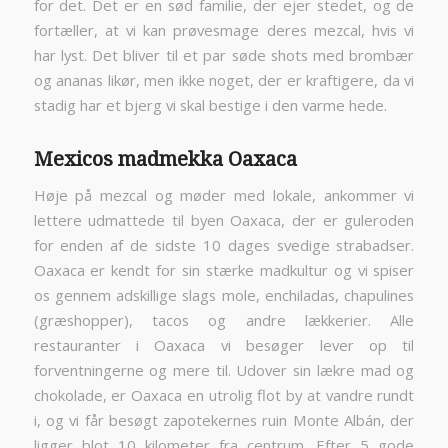
for det. Det er en sød familie, der ejer stedet, og de
fortæller, at vi kan prøvesmage deres mezcal, hvis vi
har lyst. Det bliver til et par søde shots med brombær
og ananas likør, men ikke noget, der er kraftigere, da vi
stadig har et bjerg vi skal bestige i den varme hede.
Mexicos madmekka Oaxaca
Høje på mezcal og møder med lokale, ankommer vi
lettere udmattede til byen Oaxaca, der er guleroden
for enden af de sidste 10 dages svedige strabadser.
Oaxaca er kendt for sin stærke madkultur og vi spiser
os gennem adskillige slags mole, enchiladas, chapulines
(græshopper), tacos og andre lækkerier. Alle
restauranter i Oaxaca vi besøger lever op til
forventningerne og mere til. Udover sin lækre mad og
chokolade, er Oaxaca en utrolig flot by at vandre rundt
i, og vi får besøgt zapotekernes ruin Monte Albán, der
ligger blot 10 kilometer fra centrum. Efter 5 gode