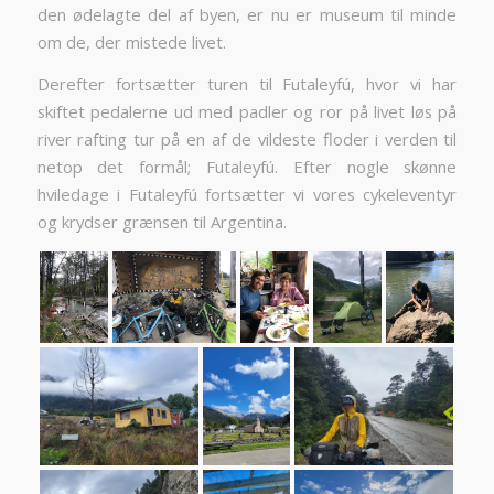
den ødelagte del af byen, er nu er museum til minde
om de, der mistede livet.
Derefter fortsætter turen til Futaleyfú, hvor vi har
skiftet pedalerne ud med padler og ror på livet løs på
river rafting tur på en af de vildeste floder i verden til
netop det formål; Futaleyfú. Efter nogle skønne
hviledage i Futaleyfú fortsætter vi vores cykeleventyr
og krydser grænsen til Argentina.