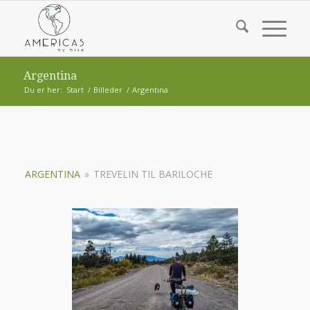
Argentina
Du er her:
Start
/
Billeder
/
Argentina
ARGENTINA
»
TREVELIN TIL BARILOCHE