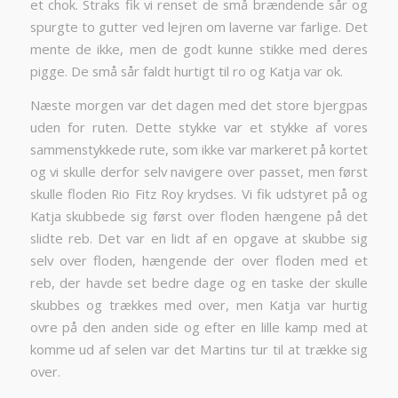
et chok. Straks fik vi renset de små brændende sår og
spurgte to gutter ved lejren om laverne var farlige. Det
mente de ikke, men de godt kunne stikke med deres
pigge. De små sår faldt hurtigt til ro og Katja var ok.
Næste morgen var det dagen med det store bjergpas
uden for ruten. Dette stykke var et stykke af vores
sammenstykkede rute, som ikke var markeret på kortet
og vi skulle derfor selv navigere over passet, men først
skulle floden Rio Fitz Roy krydses. Vi fik udstyret på og
Katja skubbede sig først over floden hængene på det
slidte reb. Det var en lidt af en opgave at skubbe sig
selv over floden, hængende der over floden med et
reb, der havde set bedre dage og en taske der skulle
skubbes og trækkes med over, men Katja var hurtig
ovre på den anden side og efter en lille kamp med at
komme ud af selen var det Martins tur til at trække sig
over.