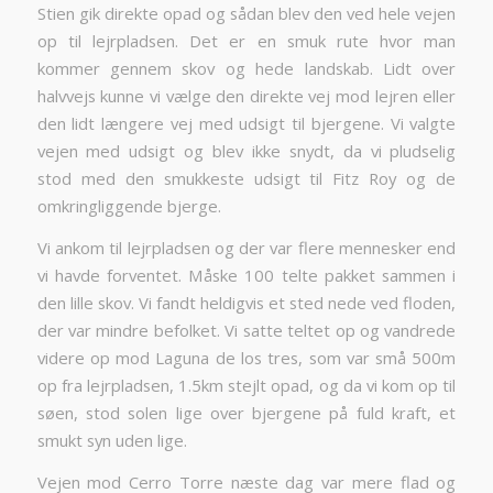
Stien gik direkte opad og sådan blev den ved hele vejen
op til lejrpladsen. Det er en smuk rute hvor man
kommer gennem skov og hede landskab. Lidt over
halvvejs kunne vi vælge den direkte vej mod lejren eller
den lidt længere vej med udsigt til bjergene. Vi valgte
vejen med udsigt og blev ikke snydt, da vi pludselig
stod med den smukkeste udsigt til Fitz Roy og de
omkringliggende bjerge.
Vi ankom til lejrpladsen og der var flere mennesker end
vi havde forventet. Måske 100 telte pakket sammen i
den lille skov. Vi fandt heldigvis et sted nede ved floden,
der var mindre befolket. Vi satte teltet op og vandrede
videre op mod Laguna de los tres, som var små 500m
op fra lejrpladsen, 1.5km stejlt opad, og da vi kom op til
søen, stod solen lige over bjergene på fuld kraft, et
smukt syn uden lige.
Vejen mod Cerro Torre næste dag var mere flad og