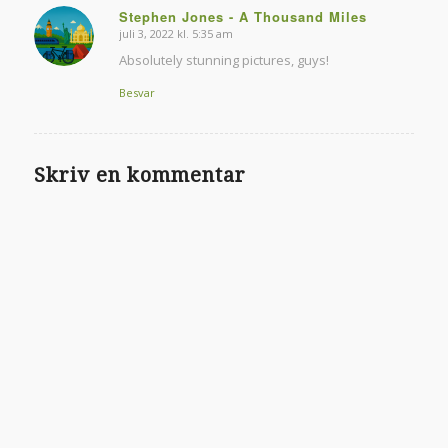
Stephen Jones - A Thousand Miles
juli 3, 2022 kl. 5:35 am
siger:
Absolutely stunning pictures, guys!
Besvar
Skriv en kommentar