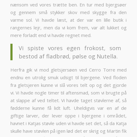
nænsom ved vores trætte ben. En tur med bjergsøer
og gennem små stykker skov med skygge fra den
varme sol. Vi havde læst, at der var en lille butik i
rangernes lejr, men da vi kom frem, var alt lukket og
mere forladt end vi havde regnet med.
Vi spiste vores egen frokost, som
bestod af fladbrød, pølse og Nutella.
Herfra gik vi mod gletsjersøen ved Cerro Torre med
endnu en utrolig smuk udsigt til bjergene. Ved floden
fra gletsjeren kunne vi slå vores telt op og det gjorde
vi. Vi havde nogle timer til aftensmad, som vi brugte på
at slappe af ved teltet. Vi havde taget støvlerne af, så
fødderne kunne få lidt luft. Uheldigvis var en af de
giftige larver, der lever oppe i bjergene i området,
havnet i Katjas støvle uden vi havde set det, så da Katja
skulle have støvlen på igen lød det er skrig og Martin fik