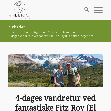
Nyheder
Du er her:
Start
/
Argentina
/
Sydlige patagonien
/
4-dages vandretur ved fantastiske Fitz Roy (El Chaltén, Argentina)
4-dages vandretur ved
fantastiske Fitz Roy (El