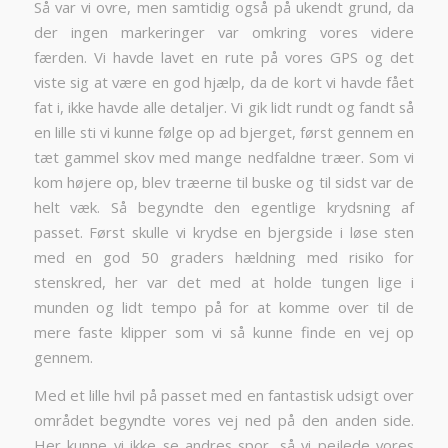
Så var vi ovre, men samtidig også på ukendt grund, da
der ingen markeringer var omkring vores videre
færden. Vi havde lavet en rute på vores GPS og det
viste sig at være en god hjælp, da de kort vi havde fået
fat i, ikke havde alle detaljer. Vi gik lidt rundt og fandt så
en lille sti vi kunne følge op ad bjerget, først gennem en
tæt gammel skov med mange nedfaldne træer. Som vi
kom højere op, blev træerne til buske og til sidst var de
helt væk. Så begyndte den egentlige krydsning af
passet. Først skulle vi krydse en bjergside i løse sten
med en god 50 graders hældning med risiko for
stenskred, her var det med at holde tungen lige i
munden og lidt tempo på for at komme over til de
mere faste klipper som vi så kunne finde en vej op
gennem.
Med et lille hvil på passet med en fantastisk udsigt over
området begyndte vores vej ned på den anden side.
Her kunne vi ikke se andres spor, så vi pejlede vores