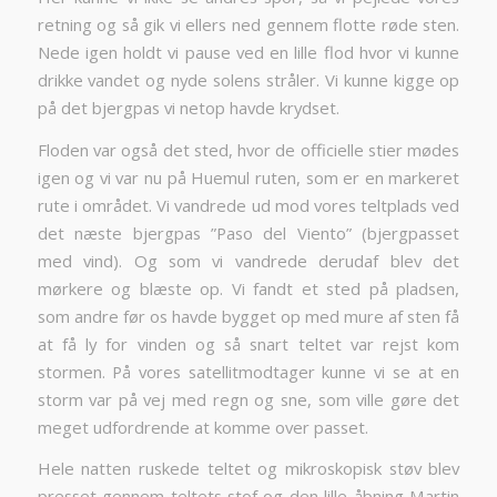
retning og så gik vi ellers ned gennem flotte røde sten.
Nede igen holdt vi pause ved en lille flod hvor vi kunne
drikke vandet og nyde solens stråler. Vi kunne kigge op
på det bjergpas vi netop havde krydset.
Floden var også det sted, hvor de officielle stier mødes
igen og vi var nu på Huemul ruten, som er en markeret
rute i området. Vi vandrede ud mod vores teltplads ved
det næste bjergpas ”Paso del Viento” (bjergpasset
med vind). Og som vi vandrede derudaf blev det
mørkere og blæste op. Vi fandt et sted på pladsen,
som andre før os havde bygget op med mure af sten få
at få ly for vinden og så snart teltet var rejst kom
stormen. På vores satellitmodtager kunne vi se at en
storm var på vej med regn og sne, som ville gøre det
meget udfordrende at komme over passet.
Hele natten ruskede teltet og mikroskopisk støv blev
presset gennem teltets stof og den lille åbning Martin