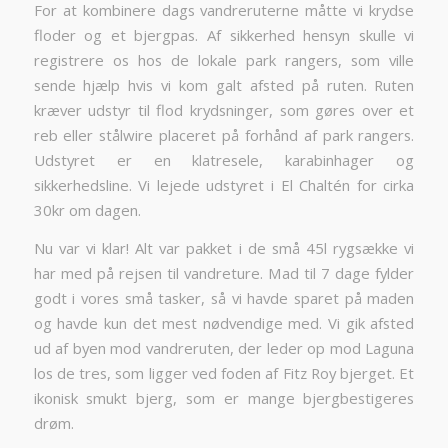
For at kombinere dags vandreruterne måtte vi krydse
floder og et bjergpas. Af sikkerhed hensyn skulle vi
registrere os hos de lokale park rangers, som ville
sende hjælp hvis vi kom galt afsted på ruten. Ruten
kræver udstyr til flod krydsninger, som gøres over et
reb eller stålwire placeret på forhånd af park rangers.
Udstyret er en klatresele, karabinhager og
sikkerhedsline. Vi lejede udstyret i El Chaltén for cirka
30kr om dagen.
Nu var vi klar! Alt var pakket i de små 45l rygsække vi
har med på rejsen til vandreture. Mad til 7 dage fylder
godt i vores små tasker, så vi havde sparet på maden
og havde kun det mest nødvendige med. Vi gik afsted
ud af byen mod vandreruten, der leder op mod Laguna
los de tres, som ligger ved foden af Fitz Roy bjerget. Et
ikonisk smukt bjerg, som er mange bjergbestigeres
drøm.