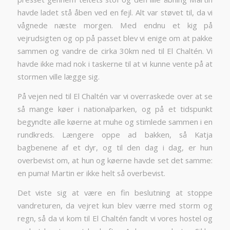
havde ladet stå åben ved en fejl. Alt var støvet til, da vi
vågnede næste morgen. Med endnu et kig på
vejrudsigten og op på passet blev vi enige om at pakke
sammen og vandre de cirka 30km ned til El Chaltén. Vi
havde ikke mad nok i taskerne til at vi kunne vente på at
stormen ville lægge sig.
På vejen ned til El Chaltén var vi overraskede over at se
så mange køer i nationalparken, og på et tidspunkt
begyndte alle køerne at muhe og stimlede sammen i en
rundkreds. Længere oppe ad bakken, så Katja
bagbenene af et dyr, og til den dag i dag, er hun
overbevist om, at hun og køerne havde set det samme:
en puma! Martin er ikke helt så overbevist.
Det viste sig at være en fin beslutning at stoppe
vandreturen, da vejret kun blev værre med storm og
regn, så da vi kom til El Chaltén fandt vi vores hostel og