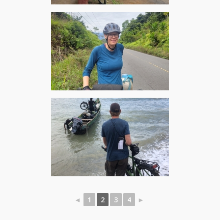
◄
1
2
3
4
►