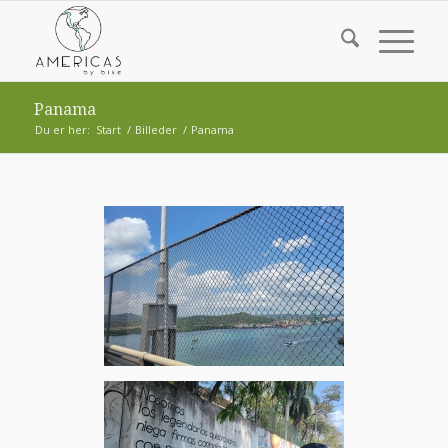
Panama
Du er her:
Start
/
Billeder
/
Panama